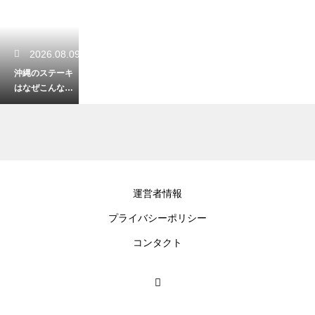
2026.08.09
沖縄のステーキ
はなぜこんなに
安いのか？飲ん
だ後のシメに愛
される理由
2026.08.09
運営者情報
沖縄の神聖なガ
プライバシーポリシー
ジュマルで作ら
れた木工品！温
コンタクト
もりを感じるお
土産の魅力
2026.08.08