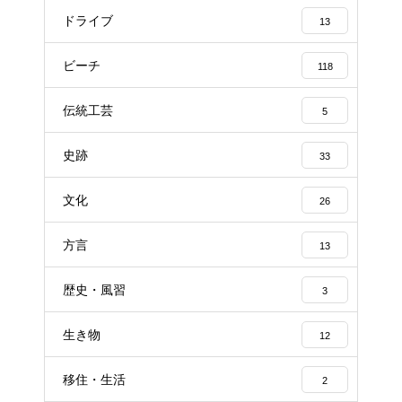
ドライブ
13
ビーチ
118
伝統工芸
5
史跡
33
文化
26
方言
13
歴史・風習
3
生き物
12
移住・生活
2