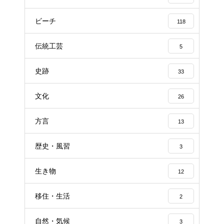
ビーチ
118
伝統工芸
5
史跡
33
文化
26
方言
13
歴史・風習
3
生き物
12
移住・生活
2
自然・気候
3