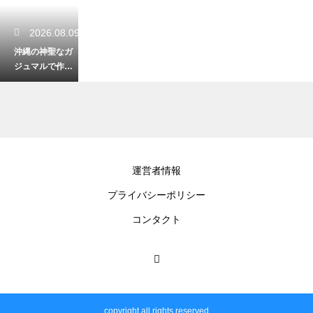
2026.08.09
沖縄の神聖なガ
ジュマルで作ら
れた木工品！温
もりを感じるお
土産の魅力
2026.08.08
運営者情報
沖縄が誇る泡盛
プライバシーポリシー
の古酒の定義と
は？熟成期間に
コンタクト
よる味わいの変
化と楽しみ方
2026.08.08
沖縄の首里城は
copyright all rights reserved