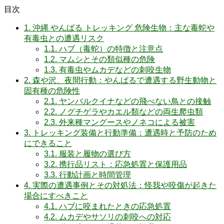
目次
1.
沖縄 やんばる トレッキング 危険生物：主な毒蛇や
有毒虫との遭遇リスク
1.1.
ハブ（毒蛇）の特徴と注意点
1.2.
マムシとその類似種の危険
1.3.
有毒虫やムカデなどの刺咬生物
2.
森や沢、夜間行動：やんばるで遭遇する野生動物と
固有種の危険性
2.1.
ヤンバルクイナなどの飛べない鳥との接触
2.2.
ノグチゲラやカエル類などの両生爬虫類
2.3.
外来種マングースやノネコによる被害
3.
トレッキング装備と行動準備：遭遇時と予防のため
にできること
3.1.
服装と履物の選び方
3.2.
携行品リスト：応急処置と保護用品
3.3.
行動計画と時間管理
4.
実際の遭遇事例とその対処法：怪我や咬傷が起きた
場合にすべきこと
4.1.
ハブに咬まれたときの応急処置
4.2.
ムカデやサソリの刺咬への対応