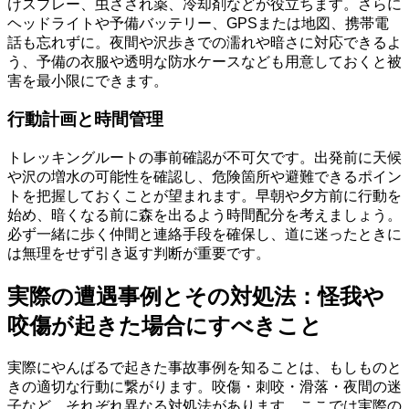
けスプレー、虫さされ薬、冷却剤などが役立ちます。さらに
ヘッドライトや予備バッテリー、GPSまたは地図、携帯電
話も忘れずに。夜間や沢歩きでの濡れや暗さに対応できるよ
う、予備の衣服や透明な防水ケースなども用意しておくと被
害を最小限にできます。
行動計画と時間管理
トレッキングルートの事前確認が不可欠です。出発前に天候
や沢の増水の可能性を確認し、危険箇所や避難できるポイン
トを把握しておくことが望まれます。早朝や夕方前に行動を
始め、暗くなる前に森を出るよう時間配分を考えましょう。
必ず一緒に歩く仲間と連絡手段を確保し、道に迷ったときに
は無理をせず引き返す判断が重要です。
実際の遭遇事例とその対処法：怪我や
咬傷が起きた場合にすべきこと
実際にやんばるで起きた事故事例を知ることは、もしものと
きの適切な行動に繋がります。咬傷・刺咬・滑落・夜間の迷
子など、それぞれ異なる対処法があります。ここでは実際の