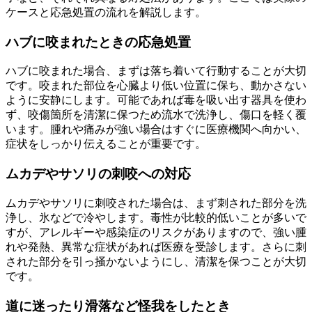
ケースと応急処置の流れを解説します。
ハブに咬まれたときの応急処置
ハブに咬まれた場合、まずは落ち着いて行動することが大切
です。咬まれた部位を心臓より低い位置に保ち、動かさない
ように安静にします。可能であれば毒を吸い出す器具を使わ
ず、咬傷箇所を清潔に保つため流水で洗浄し、傷口を軽く覆
います。腫れや痛みが強い場合はすぐに医療機関へ向かい、
症状をしっかり伝えることが重要です。
ムカデやサソリの刺咬への対応
ムカデやサソリに刺咬された場合は、まず刺された部分を洗
浄し、氷などで冷やします。毒性が比較的低いことが多いで
すが、アレルギーや感染症のリスクがありますので、強い腫
れや発熱、異常な症状があれば医療を受診します。さらに刺
された部分を引っ掻かないようにし、清潔を保つことが大切
です。
道に迷ったり滑落など怪我をしたとき