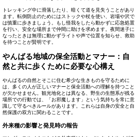
トレッキング中に滑落したり、暗くて道を見失うことがあり
ます。転倒防止のためにはストックや杖を使い、岩場や沢で
は慎重に歩きましょう。もし怪我をしたら動かずに応急処置
を行い、安全な場所まで仲間に助けを求めます。夜間迷子に
なったときは無理に動かずライトや声で位置を知らせ、救助
を待つことが賢明です。
やんばる地域の保全活動とマナー：自
然と共に歩くために必要な心構え
やんばるの自然とそこに住む希少な生きものを守るために
は、多くの人が正しいマナーと保全活動への理解を持つこと
が欠かせません。観光地化とは異なる、野生の生態系が残る
場所での行動では、「お邪魔します」という気持ちを常に意
識して守るべきルールがあります。これらは自身の安全と自
然保護の双方に関わることです。
外来種の影響と発見時の報告