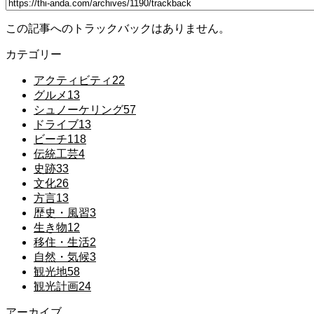
この記事へのトラックバックはありません。
カテゴリー
アクティビティ
22
グルメ
13
シュノーケリング
57
ドライブ
13
ビーチ
118
伝統工芸
4
史跡
33
文化
26
方言
13
歴史・風習
3
生き物
12
移住・生活
2
自然・気候
3
観光地
58
観光計画
24
アーカイブ