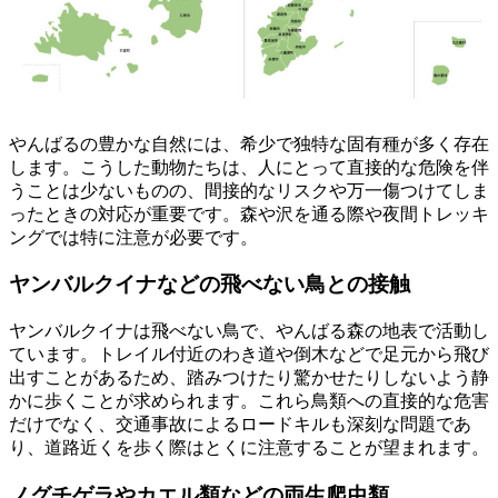
やんばるの豊かな自然には、希少で独特な固有種が多く存在
します。こうした動物たちは、人にとって直接的な危険を伴
うことは少ないものの、間接的なリスクや万一傷つけてしま
ったときの対応が重要です。森や沢を通る際や夜間トレッキ
ングでは特に注意が必要です。
ヤンバルクイナなどの飛べない鳥との接触
ヤンバルクイナは飛べない鳥で、やんばる森の地表で活動し
ています。トレイル付近のわき道や倒木などで足元から飛び
出すことがあるため、踏みつけたり驚かせたりしないよう静
かに歩くことが求められます。これら鳥類への直接的な危害
だけでなく、交通事故によるロードキルも深刻な問題であ
り、道路近くを歩く際はとくに注意することが望まれます。
ノグチゲラやカエル類などの両生爬虫類