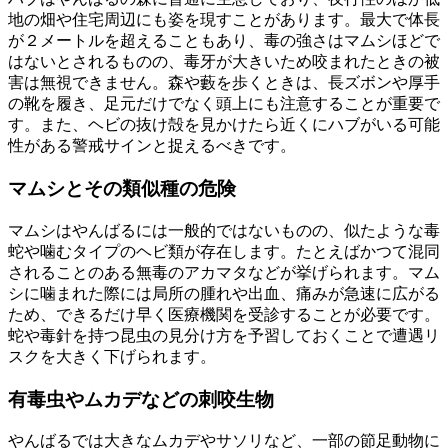
地の畑や住宅周辺にも姿を現すことがあります。最大で体長
が２メートルを超えることもあり、毒の強さはマムシほどで
はないとされるものの、毒牙が大きいため咬まれたときの被
害は無視できません。森や藪を歩くときは、長ズボンや厚手
の靴を履き、足元だけでなく頭上にも注意することが重要で
す。また、ヘビの抜け殻を見かけたら近くにハブがいる可能
性がある警戒サインと捉えるべきです。
マムシとその類似種の危険
マムシはやんばるには一般的ではないものの、似たような毒
蛇や噛むタイプのヘビ類が存在します。たとえばかつて混同
されることのある無毒のアカマタなどが挙げられます。マム
シに噛まれた際には局所の腫れや出血、痛みが急速に広がる
ため、できるだけ早く医療機関を受診することが必要です。
蛇や毒針を持つ昆虫の見分け方を予習しておくことで遭遇リ
スクを大きく下げられます。
有毒虫やムカデなどの刺咬生物
やんばるでは大きなムカデやサソリなど、一部の節足動物に