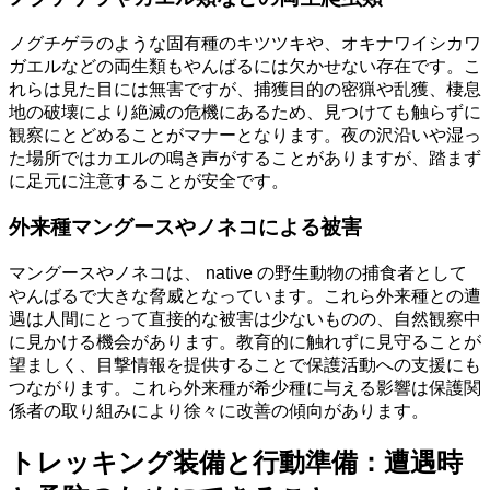
ノグチゲラのような固有種のキツツキや、オキナワイシカワ
ガエルなどの両生類もやんばるには欠かせない存在です。こ
れらは見た目には無害ですが、捕獲目的の密猟や乱獲、棲息
地の破壊により絶滅の危機にあるため、見つけても触らずに
観察にとどめることがマナーとなります。夜の沢沿いや湿っ
た場所ではカエルの鳴き声がすることがありますが、踏まず
に足元に注意することが安全です。
外来種マングースやノネコによる被害
マングースやノネコは、 native の野生動物の捕食者として
やんばるで大きな脅威となっています。これら外来種との遭
遇は人間にとって直接的な被害は少ないものの、自然観察中
に見かける機会があります。教育的に触れずに見守ることが
望ましく、目撃情報を提供することで保護活動への支援にも
つながります。これら外来種が希少種に与える影響は保護関
係者の取り組みにより徐々に改善の傾向があります。
トレッキング装備と行動準備：遭遇時