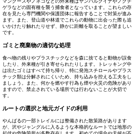
マングースやノネコなどの外来種はヤンバルクイナやノグチ
ゲラなどの固有種を襲う捕食者となっています。これらの存
在を見たら専門機関や保護団体に報告することで対策が進み
ます。また、登山道や林道でこれらの動物に出会った際も追
いかけたり触れたりせず、静かに距離を取ることが望ましい
です。
ゴミと廃棄物の適切な処理
食べ物の残りやプラスチックなどを森に捨てると動物が誤食
したり、外来種が引き寄せられたりします。トレッキング中
は出たゴミはすべて持ち帰り、特に発泡スチロールやプラス
チック類は分解されにくいため、持ち込みを控える工夫をし
ましょう。また、何かを燃やす行為も煙や火災の危険があり
ますので、禁止されている場所では行わないことが大切で
す。
ルートの選択と地元ガイドの利用
やんばるの一部トレイルには整備された散策路があります
が、沢やジャングルに入るような本格的なルートでは地形の
起伏や危険箇所が多数存在します。初めての場合や天候が不