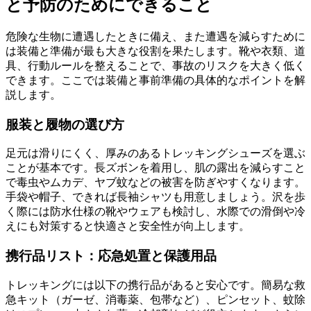
と予防のためにできること
危険な生物に遭遇したときに備え、また遭遇を減らすために
は装備と準備が最も大きな役割を果たします。靴や衣類、道
具、行動ルールを整えることで、事故のリスクを大きく低く
できます。ここでは装備と事前準備の具体的なポイントを解
説します。
服装と履物の選び方
足元は滑りにくく、厚みのあるトレッキングシューズを選ぶ
ことが基本です。長ズボンを着用し、肌の露出を減らすこと
で毒虫やムカデ、ヤブ蚊などの被害を防ぎやすくなります。
手袋や帽子、できれば長袖シャツも用意しましょう。沢を歩
く際には防水仕様の靴やウェアも検討し、水際での滑倒や冷
えにも対策すると快適さと安全性が向上します。
携行品リスト：応急処置と保護用品
トレッキングには以下の携行品があると安心です。簡易な救
急キット（ガーゼ、消毒薬、包帯など）、ピンセット、蚊除