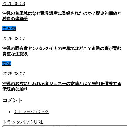
2026.08.08
沖縄の首里城はなぜ世界遺産に登録されたのか？歴史的価値と
独自の建築美
生き物
2026.08.07
沖縄の固有種ヤンバルクイナの生息地はどこ？奇跡の森が育む
貴重な生態系
文化
2026.08.07
沖縄のお盆に行われる道ジュネーの意味とは？先祖を供養する
伝統的な踊り
コメント
0 トラックバック
トラックバックURL