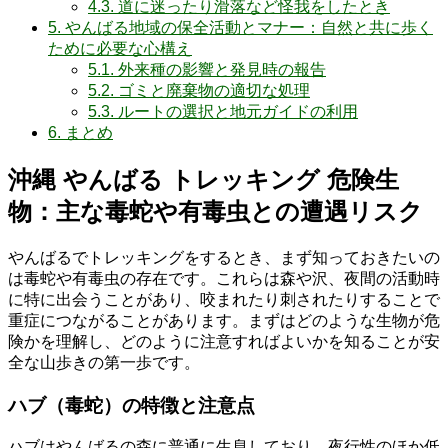
4.3.
道に迷ったり滑落など怪我をしたとき
5.
やんばる地域の保全活動とマナー：自然と共に歩く
ために必要な心構え
5.1.
外来種の影響と発見時の報告
5.2.
ゴミと廃棄物の適切な処理
5.3.
ルートの選択と地元ガイドの利用
6.
まとめ
沖縄 やんばる トレッキング 危険生
物：主な毒蛇や有毒虫との遭遇リスク
やんばるでトレッキングをするとき、まず知っておきたいの
は毒蛇や有毒虫の存在です。これらは森や沢、夜間の活動時
に特に出会うことがあり、咬まれたり刺されたりすることで
重症につながることがあります。まずはどのような生物が危
険かを理解し、どのように注意すればよいかを知ることが安
全な山歩きの第一歩です。
ハブ（毒蛇）の特徴と注意点
ハブはやんばるの森に普通に生息しており、夜行性のほか低