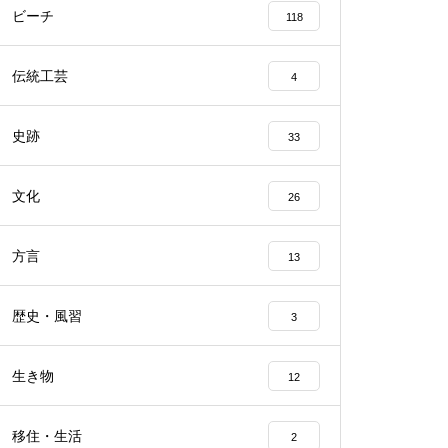
ビーチ
118
伝統工芸
4
史跡
33
文化
26
方言
13
歴史・風習
3
生き物
12
移住・生活
2