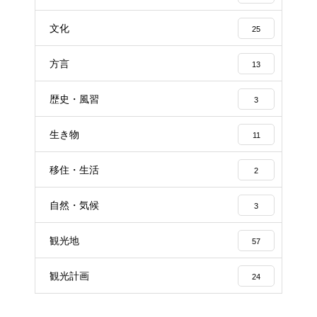
文化
25
方言
13
歴史・風習
3
生き物
11
移住・生活
2
自然・気候
3
観光地
57
観光計画
24