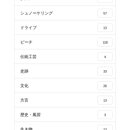
シュノーケリング
57
ドライブ
13
ビーチ
118
伝統工芸
4
史跡
33
文化
26
方言
13
歴史・風習
3
生き物
12