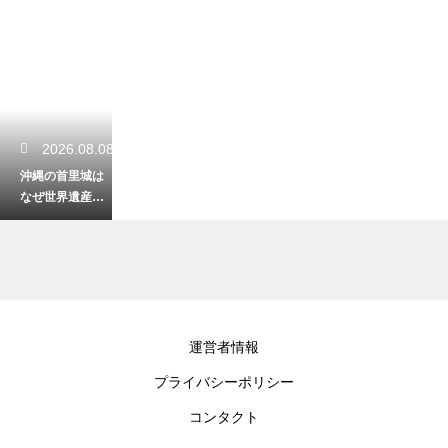
2026.08.08
沖縄の首里城は
なぜ世界遺産に
登録されたの
か？歴史的価値
と独自の建築美
2026.08.07
運営者情報
沖縄の固有種ヤ
プライバシーポリシー
ンバルクイナの
生息地はどこ？
コンタクト
奇跡の森が育む
貴重な生態系