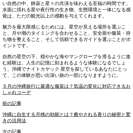
い自然の中、静寂と星々の共演を味わえる至福の時間です。
水面に揺れる星や夜行性の生き物、生態環境と一体になる感
覚は、ただの観光以上の感動を与えてくれます。
魅力を最大限感じるためには、星空が見える場所を選ぶこ
と、月や潮のタイミングを合わせること、安全面や服装・持
ち物を整えること、そして信頼できるガイドを選ぶことがポ
イントです。
自然の星空の下、穏やかな海やマングローブを滑るように進
む経験は、人生の記憶に刻まれるような体験になるでしょ
う。沖縄でナイトカヤック 星空を探しているあなたにとっ
て、この体験が思い出深い旅の一部になりますように。
５月の沖縄旅行に最適な服装は？気温の変化に対応できるお
しゃれコーデ
前の記事
沖縄に自生する月桃の効能とは？癒やされる香りの秘密と驚
きの活用法
次の記事