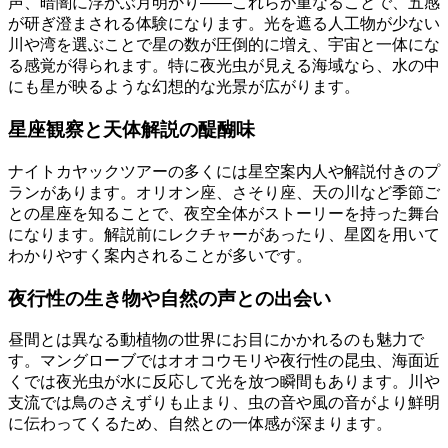
声、暗闇に浮かぶ月明かり――これらが重なることで、五感
が研ぎ澄まされる体験になります。光を遮る人工物が少ない
川や湾を選ぶことで星の数が圧倒的に増え、宇宙と一体にな
る感覚が得られます。特に夜光虫が見える海域なら、水の中
にも星が映るような幻想的な光景が広がります。
星座観察と天体解説の醍醐味
ナイトカヤックツアーの多くには星空案内人や解説付きのプ
ランがあります。オリオン座、さそり座、天の川など季節ご
との星座を知ることで、夜空全体がストーリーを持った舞台
になります。解説前にレクチャーがあったり、星図を用いて
わかりやすく案内されることが多いです。
夜行性の生き物や自然の声との出会い
昼間とは異なる動植物の世界にお目にかかれるのも魅力で
す。マングローブではオオコウモリや夜行性の昆虫、海面近
くでは夜光虫が水に反応して光を放つ瞬間もあります。川や
支流では鳥のさえずりも止まり、虫の音や風の音がより鮮明
に伝わってくるため、自然との一体感が深まります。