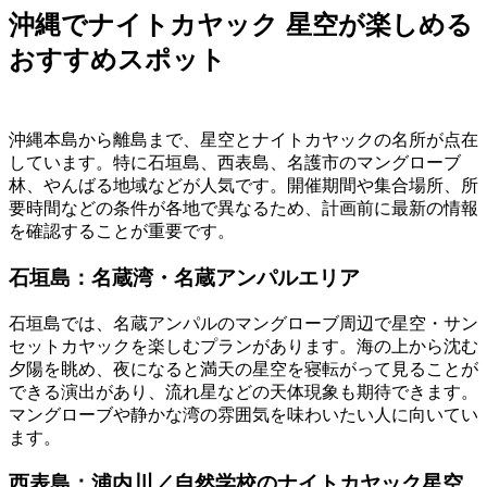
沖縄でナイトカヤック 星空が楽しめる
おすすめスポット
沖縄本島から離島まで、星空とナイトカヤックの名所が点在
しています。特に石垣島、西表島、名護市のマングローブ
林、やんばる地域などが人気です。開催期間や集合場所、所
要時間などの条件が各地で異なるため、計画前に最新の情報
を確認することが重要です。
石垣島：名蔵湾・名蔵アンパルエリア
石垣島では、名蔵アンパルのマングローブ周辺で星空・サン
セットカヤックを楽しむプランがあります。海の上から沈む
夕陽を眺め、夜になると満天の星空を寝転がって見ることが
できる演出があり、流れ星などの天体現象も期待できます。
マングローブや静かな湾の雰囲気を味わいたい人に向いてい
ます。
西表島：浦内川／自然学校のナイトカヤック星空