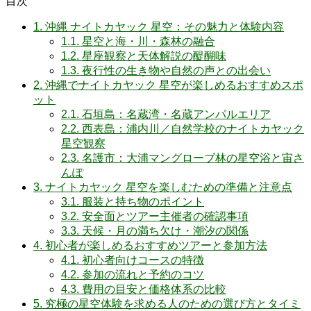
目次
1.
沖縄 ナイトカヤック 星空：その魅力と体験内容
1.1.
星空と海・川・森林の融合
1.2.
星座観察と天体解説の醍醐味
1.3.
夜行性の生き物や自然の声との出会い
2.
沖縄でナイトカヤック 星空が楽しめるおすすめスポ
ット
2.1.
石垣島：名蔵湾・名蔵アンパルエリア
2.2.
西表島：浦内川／自然学校のナイトカヤック
星空観察
2.3.
名護市：大浦マングローブ林の星空浴と宙さ
んぽ
3.
ナイトカヤック 星空を楽しむための準備と注意点
3.1.
服装と持ち物のポイント
3.2.
安全面とツアー主催者の確認事項
3.3.
天候・月の満ち欠け・潮汐の関係
4.
初心者が楽しめるおすすめツアーと参加方法
4.1.
初心者向けコースの特徴
4.2.
参加の流れと予約のコツ
4.3.
費用の目安と価格体系の比較
5.
究極の星空体験を求める人のための選び方とタイミ