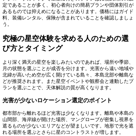
定であることが多く、初心者向けの簡易プランや団体割引が
あるものでは抑えめになることがあります。価格にはガイド
料、装備レンタル、保険が含まれていることを確認しましょ
う。
究極の星空体験を求める人のための選
び方とタイミング
より深く満天の星空を楽しみたいのであれば、場所や季節、
月の状態を選ぶことが成否を分けます。光害から遠い地域や
北緯が高いため空が広く開けている島々、本島北部や離島な
どが推奨されます。また星空イベントや観察会と連動したプ
ランを選ぶことで、天体解説の質が高くなります。
光害が少ないロケーション選定のポイント
都市部から離れるほど光害は少なくなります。離島や本島の
山間部、海岸線が開けた場所、マングローブが密集し視界を
遮るものが少ないエリアなどが望ましいです。地形で光を遮
れる場所を選ぶとさらに星のコントラストが増します。