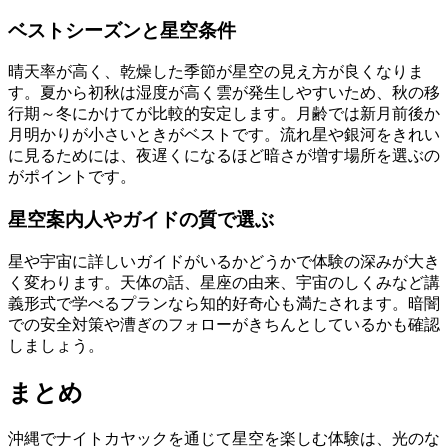
ベストシーズンと星空条件
晴天率が高く、乾燥した季節が星空の見え方が良くなりま
す。夏から初秋は湿度が高く雲が発生しやすいため、秋の移
行期～冬にかけてが比較的安定します。月齢では新月前後か
月明かりが小さいときがベストです。流れ星や銀河をきれい
に見るためには、夜遅くになるほど暗さが増す場所を選ぶの
がポイントです。
星空案内人やガイドの質で選ぶ
星や宇宙に詳しいガイドがいるかどうかで体験の深みが大き
く変わります。天体の話、星座の由来、宇宙のしくみなど講
義形式で学べるプランなら知的好奇心も満たされます。暗闇
での安全対策や漕ぎのフォローがきちんとしているかも確認
しましょう。
まとめ
沖縄でナイトカヤックを通じて星空を楽しむ体験は、光のな