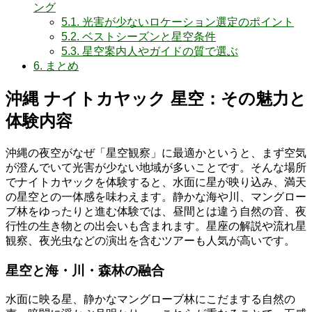
ング
5.1.
光害が少ないロケーション選定のポイント
5.2.
ベストシーズンと星空条件
5.3.
星空案内人やガイドの質で選ぶ
6.
まとめ
沖縄 ナイトカヤック 星空：その魅力と
体験内容
沖縄の夜空がなぜ「星空観察」に最適かというと、まず空気
が澄んでいて光害が少ない地域が多いことです。そんな場所
でナイトカヤックを体験すると、水面に星が映り込み、満天
の星空との一体感を味わえます。静かな海や川、マングロー
ブ林をゆったりと進む体験では、昼間とは違う自然の音、夜
行性の生き物との出会いも含まれます。星座の解説や流れ星
観察、夜光虫などの演出を含むツアーも人気が高いです。
星空と海・川・森林の融合
水面に映る星、静かなマングローブ林にこだまする自然の