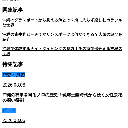
関連記事
沖縄のグラスボートから見える魚とは？海に入らず楽しむカラフル
な世界
沖縄の古宇利ビーチでマリンスポーツは何ができる？人気の遊びを
紹介
沖縄で体験するナイトダイビングの魅力！夜の海で出会える神秘の
世界
特集記事
歴史・風習
2026.08.06
沖縄の神事を司るノロの歴史！琉球王国時代から続く女性祭祀
の深い役割
ビーチ
2026.08.06