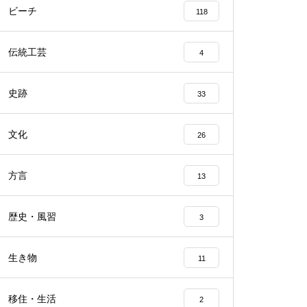
ビーチ
118
伝統工芸
4
史跡
33
文化
26
方言
13
歴史・風習
3
生き物
11
移住・生活
2