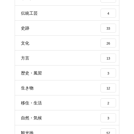
伝統工芸
4
史跡
33
文化
26
方言
13
歴史・風習
3
生き物
12
移住・生活
2
自然・気候
3
観光地
57