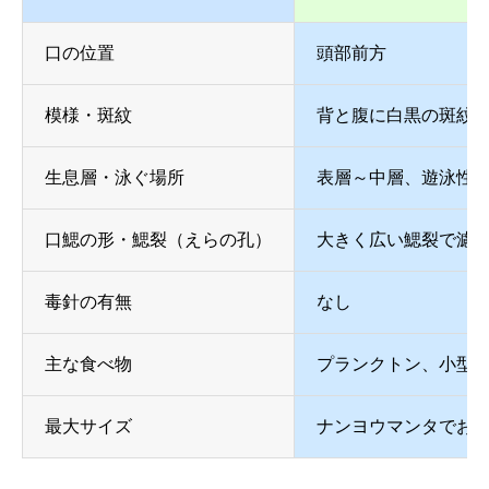
口の位置
頭部前方
模様・斑紋
背と腹に白黒の斑紋
生息層・泳ぐ場所
表層～中層、遊泳性
口鰓の形・鰓裂（えらの孔）
大きく広い鰓裂で濾
毒針の有無
なし
主な食べ物
プランクトン、小型
最大サイズ
ナンヨウマンタでおよ