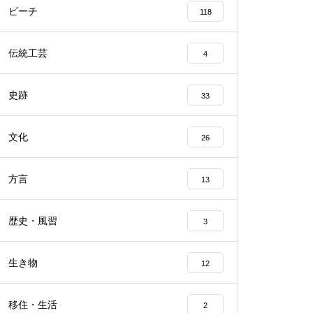
ビーチ
118
伝統工芸
4
史跡
33
文化
26
方言
13
歴史・風習
3
生き物
12
移住・生活
2