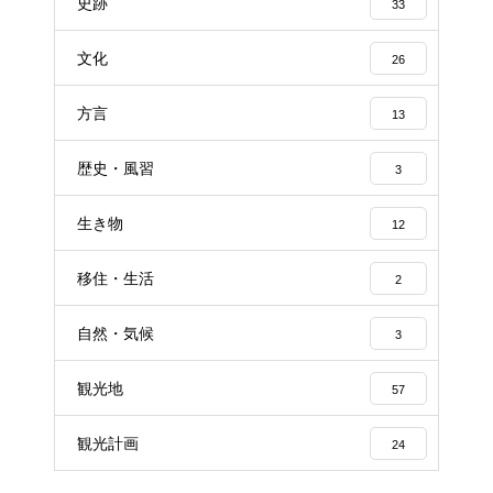
史跡
33
文化
26
方言
13
歴史・風習
3
生き物
12
移住・生活
2
自然・気候
3
観光地
57
観光計画
24