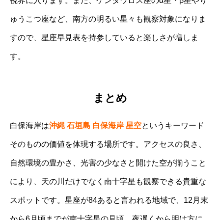
視界に入ります。また、ケンタウロス座のα星・β星やり
ゅうこつ座など、南方の明るい星々も観察対象になりま
すので、星座早見表を持参していると楽しさが増しま
す。
まとめ
白保海岸は
沖縄 石垣島 白保海岸 星空
というキーワード
そのものの価値を体現する場所です。アクセスの良さ、
自然環境の豊かさ、光害の少なさと開けた空が揃うこと
により、天の川だけでなく南十字星も観察できる貴重な
スポットです。星座が84あると言われる地域で、12月末
から6月頃までが南十字星の見頃。夜遅くから明け方に