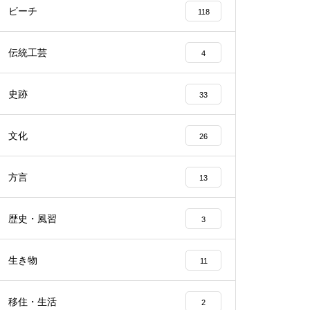
ビーチ
118
伝統工芸
4
史跡
33
文化
26
方言
13
歴史・風習
3
生き物
11
移住・生活
2