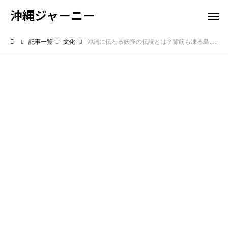
沖縄ジャーニー
記事一覧
文化
沖縄に伝わる妖怪の伝説とは？背筋も凍る島の不思議な物語