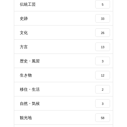
伝統工芸
5
史跡
33
文化
26
方言
13
歴史・風習
3
生き物
12
移住・生活
2
自然・気候
3
観光地
58