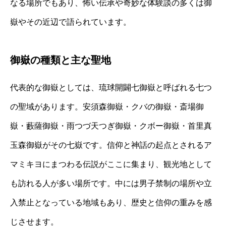
なる場所でもあり、怖い伝承や奇妙な体験談の多くは御
嶽やその近辺で語られています。
御嶽の種類と主な聖地
代表的な御嶽としては、琉球開闢七御嶽と呼ばれる七つ
の聖域があります。安須森御嶽・クバの御嶽・斎場御
嶽・藪薩御嶽・雨つづ天つぎ御嶽・クボー御嶽・首里真
玉森御嶽がその七嶽です。信仰と神話の起点とされるア
マミキヨにまつわる伝説がここに集まり、観光地として
も訪れる人が多い場所です。中には男子禁制の場所や立
入禁止となっている地域もあり、歴史と信仰の重みを感
じさせます。