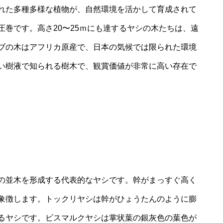
れた多種多様な植物が、自然環境を活かして育成されて
巻です。高さ20〜25ｍにも達するヤシの木たちは、遠
ブの木はアフリカ原産で、日本の気候では限られた環境
い樹液で知られる樹木で、観賞価値が非常に高い存在で
の並木を形成する代表的なヤシです。幹がまっすぐ高く
象徴します。トックリヤシは幹がひょうたんのように膨
るヤシです。ビスマルクヤシは掌状葉の銀灰色の葉色が