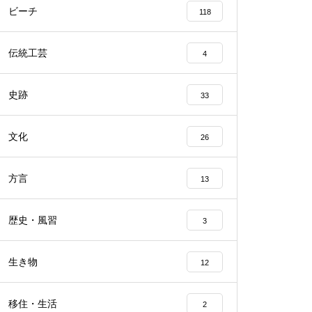
ビーチ
118
伝統工芸
4
史跡
33
文化
26
方言
13
歴史・風習
3
生き物
12
移住・生活
2