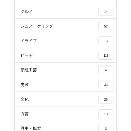
グルメ
14
シュノーケリング
57
ドライブ
13
ビーチ
118
伝統工芸
4
史跡
33
文化
26
方言
13
歴史・風習
3