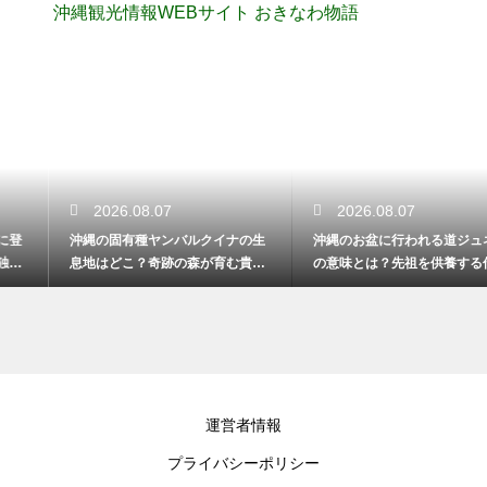
沖縄観光情報WEBサイト おきなわ物語
2026.08.07
2026.08.07
沖縄の固有種ヤンバルクイナの生
沖縄のお盆に行われる道ジュネー
息地はどこ？奇跡の森が育む貴重
の意味とは？先祖を供養する伝統
な生態系
的な踊り
運営者情報
プライバシーポリシー