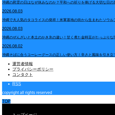
沖縄の慰霊の日はなぜ休みなのか？平和への祈りを捧げる大切な日の
2026.08.03
沖縄で大人気のタコライスの発祥！米軍基地の街から生まれたソウル
2026.08.03
沖縄のぜんざいと本土のかき氷の違い！甘く煮た金時豆がたっぷりな
2026.08.02
沖縄そばに合うコーレーグースの正しい使い方！辛さと風味を引き立
運営者情報
プライバシーポリシー
コンタクト
RSS
copyright all rights reserved
TOP
CLOSE
トップページ