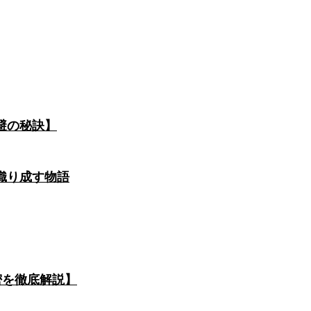
避の秘訣】
織り成す物語
密を徹底解説】