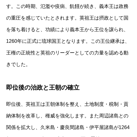
す。この時期、氾濫や疫病、飢饉が続き、義本王は政務
の重圧を感じていたとされます。英祖王は摂政として国
を落ち着けると、功績により義本王から王位を譲られ、
1260年に正式に琉球国王となります。この王位継承は、
王権の正統性と英祖のリーダーとしての力量を認める動
きでした。
即位後の治政と王朝の確立
即位後、英祖王は王朝体制を整え、土地制度・税制・貢
納体制を改革し、権威を強化します。また周辺諸島との
関係を拡大し、久米島・慶良間諸島・伊平屋諸島が1264