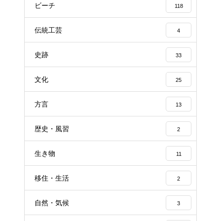
ビーチ
118
伝統工芸
4
史跡
33
文化
25
方言
13
歴史・風習
2
生き物
11
移住・生活
2
自然・気候
3