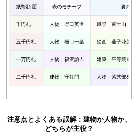
紙幣額 面
表のモチーフ
裏のモ
千円札
人物：野口英世
風景：富士山・桜
五千円札
人物：樋口一葉
絵画：燕子花図
一万円札
人物：福沢諭吉
建築：平等院鳳凰
二千円札
建物：守礼門
人物：紫式部&源
注意点とよくある誤解：建物か人物か、
どちらが主役？