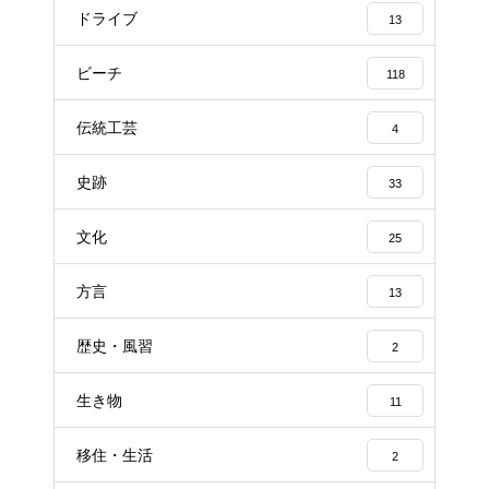
ドライブ
13
ビーチ
118
伝統工芸
4
史跡
33
文化
25
方言
13
歴史・風習
2
生き物
11
移住・生活
2