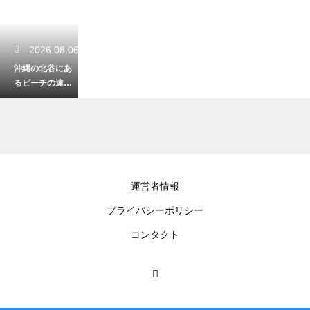
2026.08.06
沖縄の北谷にあ
るビーチの違い
を比較！あなた
にぴったりの海
が見つかる
2026.08.05
運営者情報
沖縄の中部を満
プライバシーポリシー
喫するおすすめ
ドライブのコー
コンタクト
ス！海と異国情
緒を楽しむ
2026.08.05