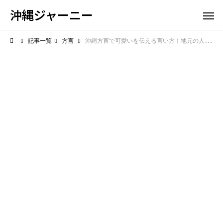
沖縄ジャーニー
記事一覧
方言
沖縄方言で可愛いを伝える言い方！地元の人と距離を縮める魔法の言葉