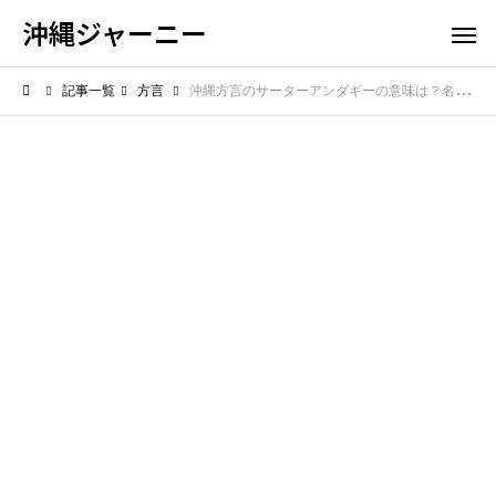
沖縄ジャーニー
記事一覧
方言
沖縄方言のサーターアンダギーの意味は？名前の由来と美味しい秘密