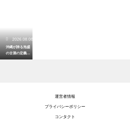
2026.08.08
沖縄が誇る泡盛
の古酒の定義と
は？熟成期間に
よる味わいの変
化と楽しみ方
2026.08.08
運営者情報
沖縄の首里城は
プライバシーポリシー
なぜ世界遺産に
登録されたの
コンタクト
か？歴史的価値
と独自の建築美