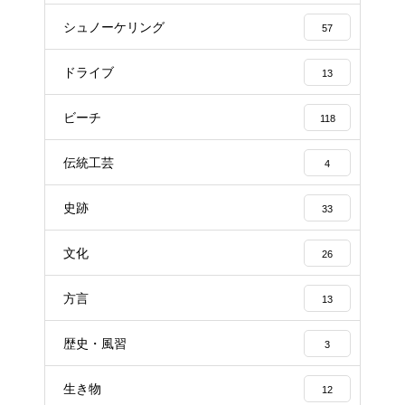
シュノーケリング
57
ドライブ
13
ビーチ
118
伝統工芸
4
史跡
33
文化
26
方言
13
歴史・風習
3
生き物
12