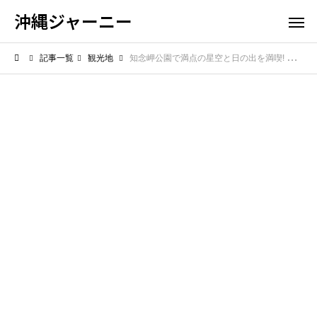
沖縄ジャーニー
記事一覧
観光地
知念岬公園で満点の星空と日の出を満喫! 心洗われる絶景体験を紹介