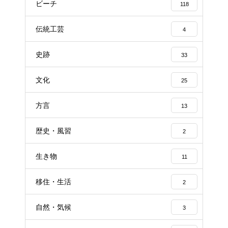
ビーチ
118
伝統工芸
4
史跡
33
文化
25
方言
13
歴史・風習
2
生き物
11
移住・生活
2
自然・気候
3