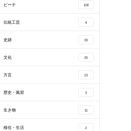
ビーチ
118
伝統工芸
4
史跡
33
文化
25
方言
13
歴史・風習
3
生き物
11
移住・生活
2