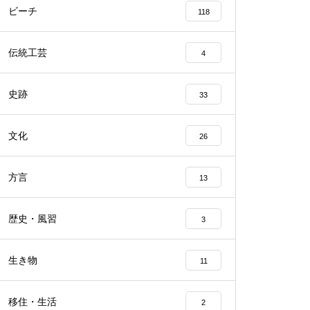
ビーチ
118
伝統工芸
4
史跡
33
文化
26
方言
13
歴史・風習
3
生き物
11
移住・生活
2