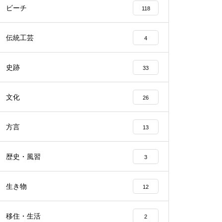
ビーチ
118
伝統工芸
4
史跡
33
文化
26
方言
13
歴史・風習
3
生き物
12
移住・生活
2