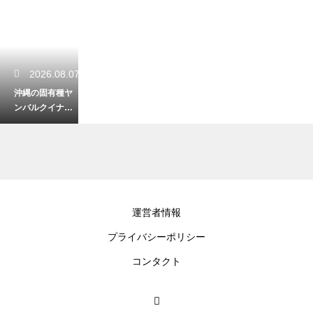
2026.08.07
沖縄の固有種ヤ
ンバルクイナの
生息地はどこ？
奇跡の森が育む
貴重な生態系
2026.08.07
運営者情報
沖縄のお盆に行
プライバシーポリシー
われる道ジュネ
ーの意味とは？
コンタクト
先祖を供養する
伝統的な踊り