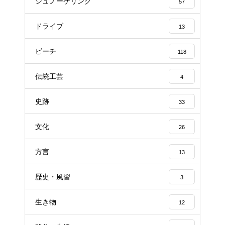
シュノーケリング
57
ドライブ
13
ビーチ
118
伝統工芸
4
史跡
33
文化
26
方言
13
歴史・風習
3
生き物
12