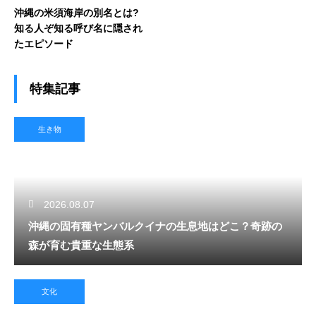
沖縄の米須海岸の別名とは?
知る人ぞ知る呼び名に隠され
たエピソード
特集記事
生き物
2026.08.07
沖縄の固有種ヤンバルクイナの生息地はどこ？奇跡の
森が育む貴重な生態系
文化