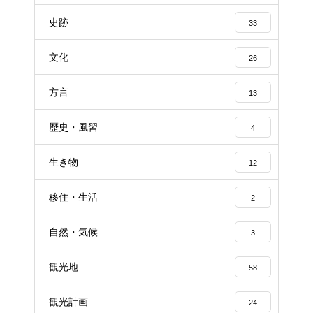
史跡
33
文化
26
方言
13
歴史・風習
4
生き物
12
移住・生活
2
自然・気候
3
観光地
58
観光計画
24