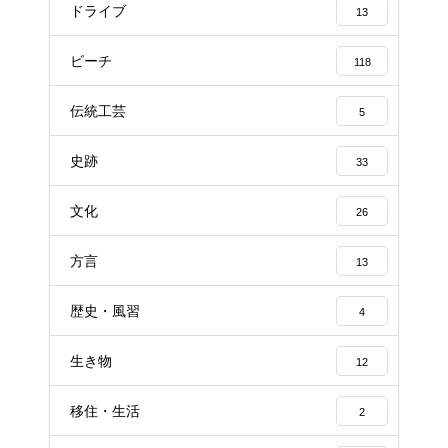
ドライブ
13
ビーチ
118
伝統工芸
5
史跡
33
文化
26
方言
13
歴史・風習
4
生き物
12
移住・生活
2