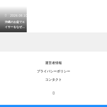
2026.08.10
沖縄のお盆でエ
イサーをなぜ踊
るのか？先祖へ
の感謝と勇壮な
舞のルーツ
2026.08.09
運営者情報
沖縄のステーキ
プライバシーポリシー
はなぜこんなに
安いのか？飲ん
コンタクト
だ後のシメに愛
される理由
2026.08.09