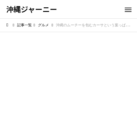
沖縄ジャーニー
記事一覧
グルメ
沖縄のムーチーを包むカーサという葉っぱ！月桃の香りに隠された厄除け