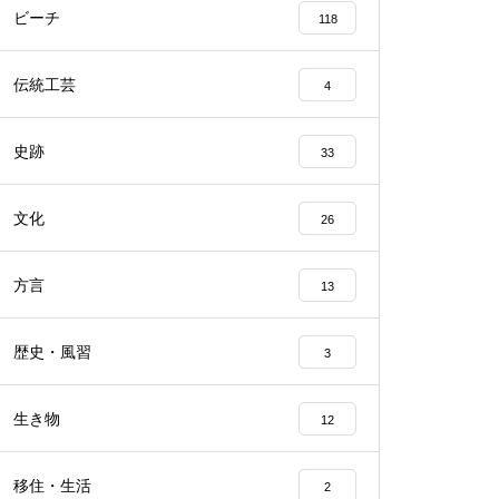
ビーチ
118
伝統工芸
4
史跡
33
文化
26
方言
13
歴史・風習
3
生き物
12
移住・生活
2